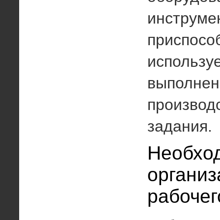
инструме
приспосо
использу
выполнен
производ
задания.
Необхо
организ
рабочег