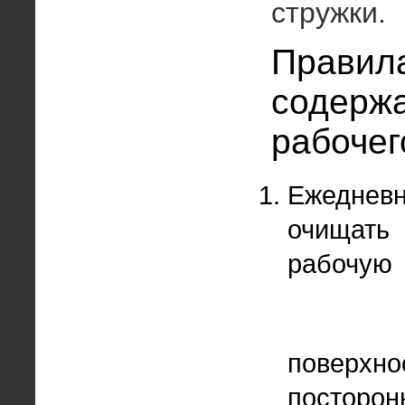
стружки.
Правил
содерж
рабочег
Ежеднев
очищать
рабочую
поверхно
посторон