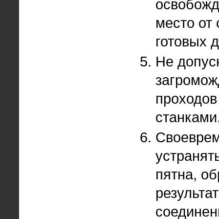
освобожд
место от
готовых д
Не допус
загромож
проходов
станками
Своевре
устранят
пятна, о
результат
соединен