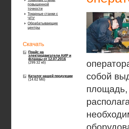
Токарные станки
повышенной
точности
Токарные станки с
ЧПУ
Обрабатывающие
центры
Скачать
Прайс на
электродвигатели АИР и
фланцы от 12.07.2016
оператор
(299.32 кб)
собой вы
Каталог нашей продукции
(14.62 Мб)
площадь,
располаг
необходи
оборудов