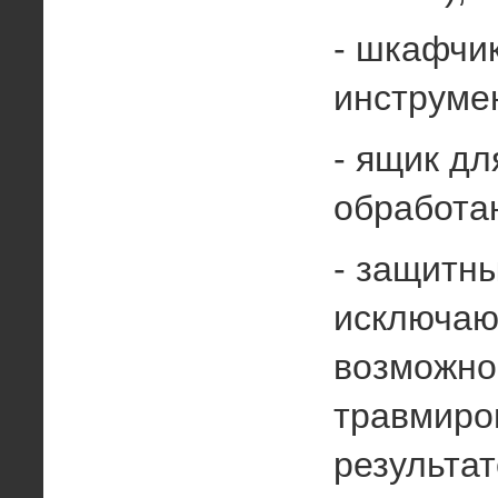
- шкафчи
инструме
- ящик дл
обработа
- защитны
исключа
возможно
травмиро
результа