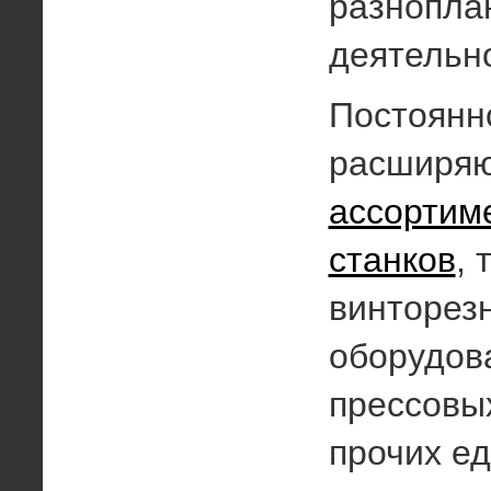
разнопла
деятельн
Постоянн
расширя
ассортим
станков
, 
винторез
оборудова
прессовых
прочих ед