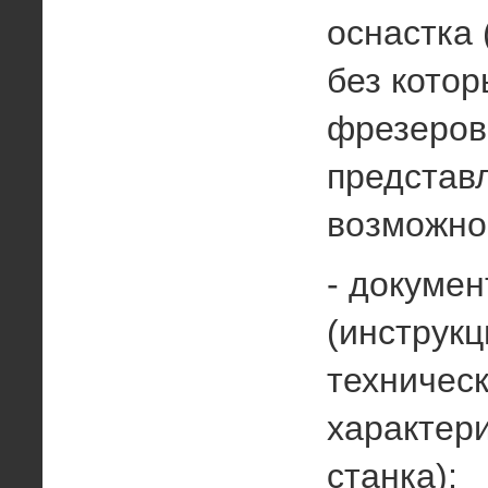
оснастка 
без кото
фрезеров
представ
возможно
- докуме
(инструкц
техничес
характери
станка);