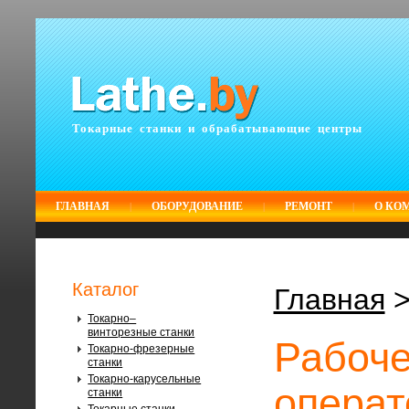
Токарные станки и обрабатывающие центры
ГЛАВНАЯ
ОБОРУДОВАНИЕ
РЕМОНТ
О КО
|
|
|
Каталог
Главная
Токарно–
винторезные станки
Рабоче
Токарно-фрезерные
станки
Токарно-карусельные
операт
станки