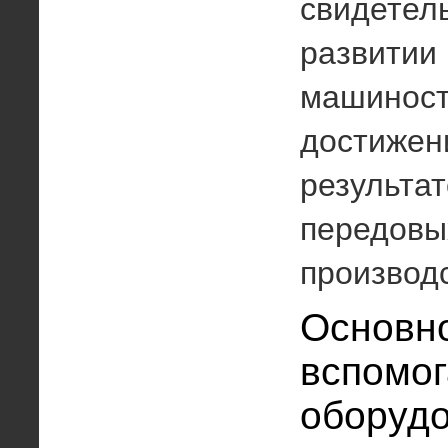
свидетель
развитии
машиност
достижен
результат
передовы
производс
Основн
вспомог
оборуд